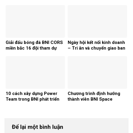
Chapter BNI
Chapter (29/3/2024 –
31/12/2024)
Giải đấu bóng đá BNI CORS
Ngày hội kết nối kinh doanh
miền bắc 16 đội tham dự
– Tri ân và chuyển giao ban
điều hành nhiệm kỳ 1-2
10 cách xây dựng Power
Chương trình định hướng
Team trong BNI phát triển
thành viên BNI Space
kinh doanh
Chapter 2024
Để lại một bình luận