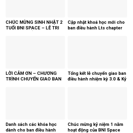
CHÚC MỪNG SINH NHẬT 2
Cập nhật khoá học mới cho
TUỔI BNI SPACE – LỄ TRI
ban điều hành Lts chapter
ÂN & CHUYỂN GIAO BAN
BNI
ĐIỀU HÀNH
LỜI CẢM ƠN – CHƯƠNG
Tổng kết lễ chuyển giao ban
TRÌNH CHUYỂN GIAO BAN
điều hành nhiệm kỳ 3.0 & Kỷ
ĐIỀU HÀNH NHIỆM KỲ 3.0 –
niệm 1 năm thành lập BNI
4.0!
Space Chapter
Danh sách các khóa học
Chúc mừng kỷ niệm 1 năm
dành cho ban điều hành
hoạt động của BNI Space