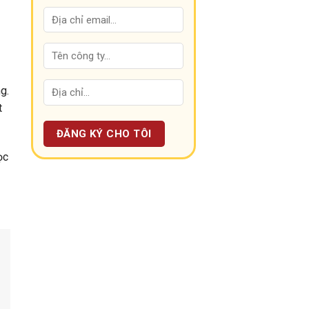
g.
t
ọc