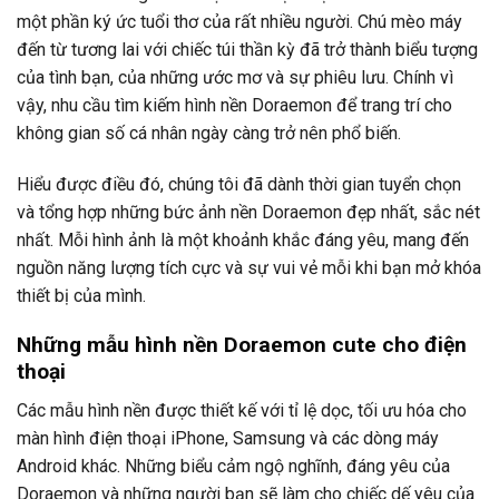
một phần ký ức tuổi thơ của rất nhiều người. Chú mèo máy
đến từ tương lai với chiếc túi thần kỳ đã trở thành biểu tượng
của tình bạn, của những ước mơ và sự phiêu lưu. Chính vì
vậy, nhu cầu tìm kiếm hình nền Doraemon để trang trí cho
không gian số cá nhân ngày càng trở nên phổ biến.
Hiểu được điều đó, chúng tôi đã dành thời gian tuyển chọn
và tổng hợp những bức ảnh nền Doraemon đẹp nhất, sắc nét
nhất. Mỗi hình ảnh là một khoảnh khắc đáng yêu, mang đến
nguồn năng lượng tích cực và sự vui vẻ mỗi khi bạn mở khóa
thiết bị của mình.
Những mẫu hình nền Doraemon cute cho điện
thoại
Các mẫu hình nền được thiết kế với tỉ lệ dọc, tối ưu hóa cho
màn hình điện thoại iPhone, Samsung và các dòng máy
Android khác. Những biểu cảm ngộ nghĩnh, đáng yêu của
Doraemon và những người bạn sẽ làm cho chiếc dế yêu của