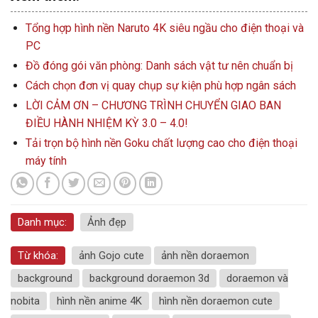
Tổng hợp hình nền Naruto 4K siêu ngầu cho điện thoại và
PC
Đồ đóng gói văn phòng: Danh sách vật tư nên chuẩn bị
Cách chọn đơn vị quay chụp sự kiện phù hợp ngân sách
LỜI CẢM ƠN – CHƯƠNG TRÌNH CHUYỂN GIAO BAN
ĐIỀU HÀNH NHIỆM KỲ 3.0 – 4.0!
Tải trọn bộ hình nền Goku chất lượng cao cho điện thoại
máy tính
Danh mục:
Ảnh đẹp
Từ khóa:
ảnh Gojo cute
ảnh nền doraemon
background
background doraemon 3d
doraemon và
nobita
hình nền anime 4K
hình nền doraemon cute