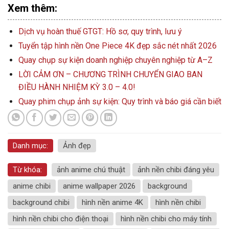
Xem thêm:
Dịch vụ hoàn thuế GTGT: Hồ sơ, quy trình, lưu ý
Tuyển tập hình nền One Piece 4K đẹp sắc nét nhất 2026
Quay chụp sự kiện doanh nghiệp chuyên nghiệp từ A–Z
LỜI CẢM ƠN – CHƯƠNG TRÌNH CHUYỂN GIAO BAN
ĐIỀU HÀNH NHIỆM KỲ 3.0 – 4.0!
Quay phim chụp ảnh sự kiện: Quy trình và báo giá cần biết
Danh mục:
Ảnh đẹp
Từ khóa:
ảnh anime chú thuật
ảnh nền chibi đáng yêu
anime chibi
anime wallpaper 2026
background
background chibi
hình nền anime 4K
hình nền chibi
hình nền chibi cho điện thoại
hình nền chibi cho máy tính