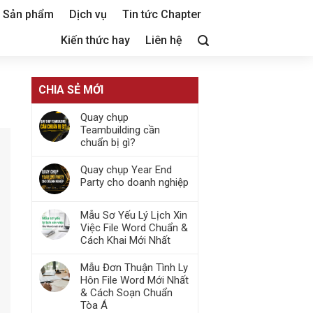
Sản phẩm
Dịch vụ
Tin tức Chapter
Kiến thức hay
Liên hệ
CHIA SẺ MỚI
Quay chụp
Teambuilding cần
chuẩn bị gì?
Quay chụp Year End
Party cho doanh nghiệp
Mẫu Sơ Yếu Lý Lịch Xin
Việc File Word Chuẩn &
Cách Khai Mới Nhất
Mẫu Đơn Thuận Tình Ly
Hôn File Word Mới Nhất
& Cách Soạn Chuẩn
Tòa Á