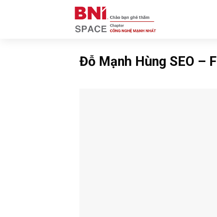
Skip
to
content
Đỗ Mạnh Hùng SEO – F