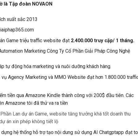
iờ là Tập đoàn NOVAON
ích xuất sắc 2013
Giaiphap365.com
án Game triệu traffic website đạt
2.400.000 truy cập/ 1 tháng.
 Automation Marketing Công Ty Cổ Phần Giải Pháp Công Nghệ
áp tự động hóa marketing và nuôi dưỡng khách hàng.
h vụ Agency Marketing và MMO Website đạt hơn 1.800.000 traffic
kiếm tiền qua Amazone Kindle thành công với 200$ đầu tiên. Các
ên Amazone tôi đã thử va ra tiền
 Phần Lan dự án Game, website tăng trưởng khá tốt doanh thu
 dự án xin phép không tiết lộ
y dựng hệ thống hỗ trợ tạo nội dung sử dụng AI Chatgptapp đạt t